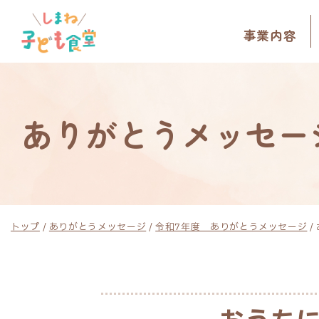
このページの本文へ
事業内容
ありがとうメッセー
現
トップ
/
ありがとうメッセージ
/
令和7年度 ありがとうメッセージ
/
在
の
位
置：