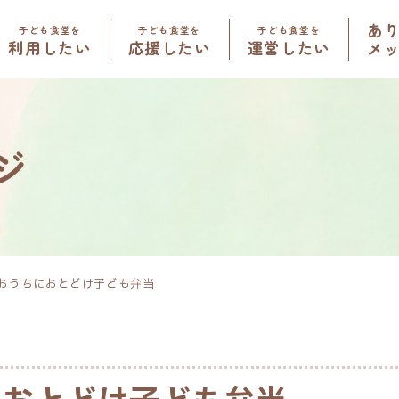
あ
子ども食堂を
子ども食堂を
子ども食堂を
利用したい
応援したい
運営したい
メ
ジ
おうちにおとどけ子ども弁当