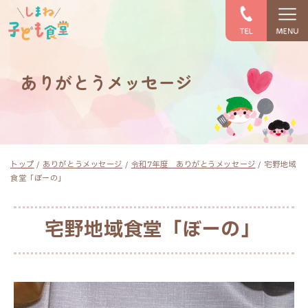
このページの本文へ
ありがとうメッセージ
現
トップ
/
ありがとうメッセージ
/
令和7年度 ありがとうメッセージ
/
宅野地域
在
食堂「ぼーの」
の
位
置：
宅野地域食堂「ぼーの」