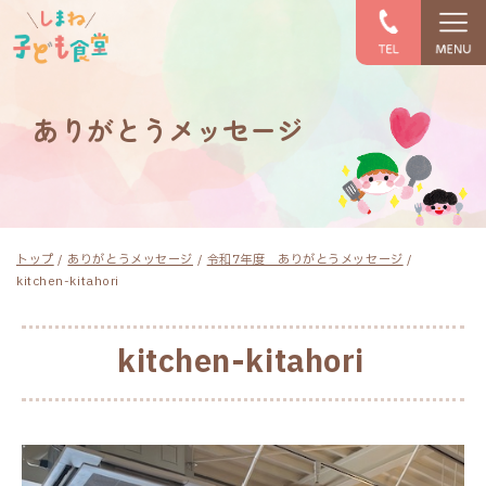
このページの本文へ
ありがとうメッセージ
現
トップ
/
ありがとうメッセージ
/
令和7年度 ありがとうメッセージ
/
在
kitchen-kitahori
の
位
置：
kitchen-kitahori