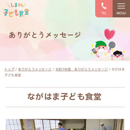
このページの本文へ
ありがとうメッセージ
現
トップ
/
ありがとうメッセージ
/
令和7年度 ありがとうメッセージ
/
ながはま
在
子ども食堂
の
位
置：
ながはま子ども食堂