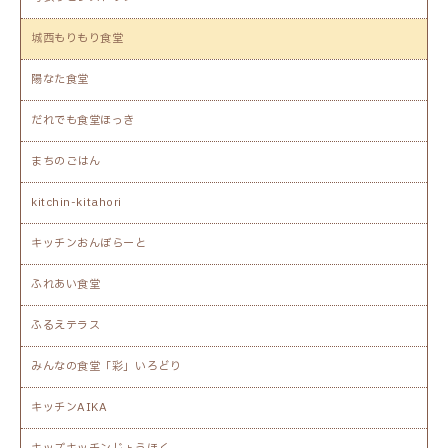
城西もりもり食堂
陽なた食堂
だれでも食堂ほっき
まちのごはん
kitchin-kitahori
キッチンおんぼらーと
ふれあい食堂
ふるえテラス
みんなの食堂「彩」いろどり
キッチンAIKA