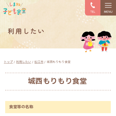
このページの本文へ
利用したい
現
トップ
/
利用したい
/
松江市
/
城西もりもり食堂
在
の
位
城西もりもり食堂
置：
食堂等の名称