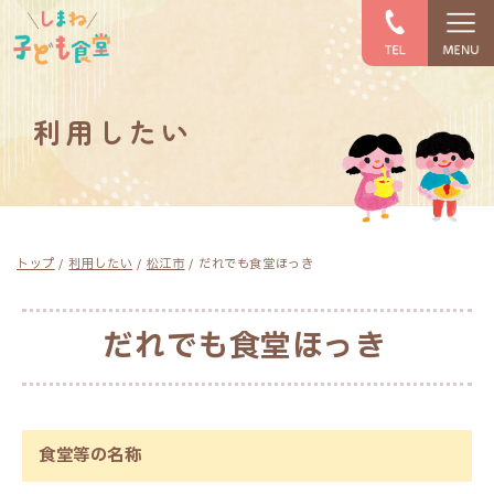
このページの本文へ
利用したい
現
トップ
/
利用したい
/
松江市
/
だれでも食堂ほっき
在
の
位
だれでも食堂ほっき
置：
食堂等の名称