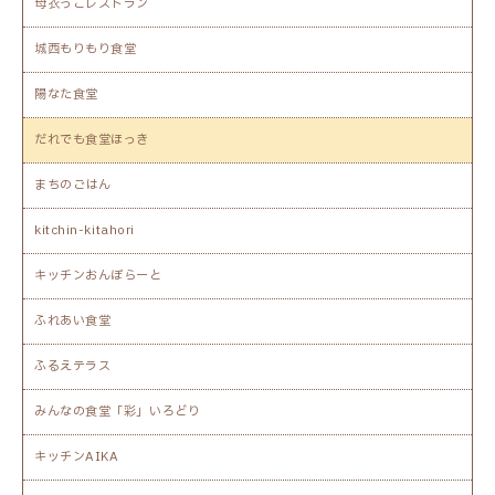
母衣っこレストラン
城西もりもり食堂
陽なた食堂
だれでも食堂ほっき
まちのごはん
kitchin-kitahori
キッチンおんぼらーと
ふれあい食堂
ふるえテラス
みんなの食堂「彩」いろどり
キッチンAIKA