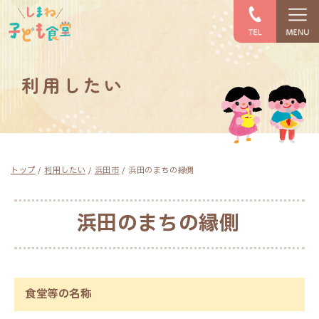
このページの本文へ
利用したい
現
トップ
/
利用したい
/
浜田市
/
浜田のまちの縁側
在
の
位
浜田のまちの縁側
置：
食堂等の名称