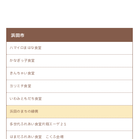
浜田市
ハマイロまはな食堂
かなぎっ子食堂
きんちゃい食堂
ヨリミチ食堂
いわみともだち食堂
浜田のまちの縁側
多世代ふれあい食堂片庭エーゲ２１
はまだふれあい食堂 こくふ会場