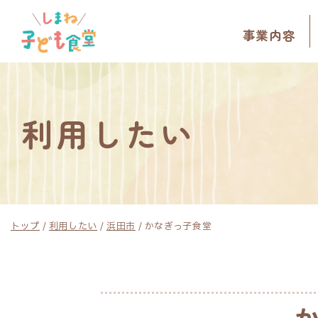
このページの本文へ
事業内容
利用したい
現
トップ
/
利用したい
/
浜田市
/
かなぎっ子食堂
在
の
位
置：