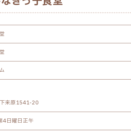
かなぎっ子食堂
堂
食堂
ーム
来原1541-20
第4日曜日正午