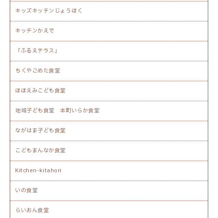
キッズキッチンじょうほく
キッチンかえで
「ふるえテラス」
ちくやごめた食堂
ほほえみこども食堂
地域子ども食堂 本町いらか食堂
ながはま子ども食堂
こどもまんなか食堂
Kitchen-kitahori
いの食堂
らいおん食堂