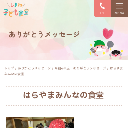
このページの本文へ
ありがとうメッセージ
現
トップ
/
ありがとうメッセージ
/
令和6年度 ありがとうメッセージ
/
はらやま
在
みんなの食堂
の
位
置：
はらやまみんなの食堂