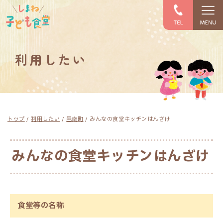
このページの本文へ
利用したい
現
トップ
/
利用したい
/
邑南町
/
みんなの食堂キッチンはんざけ
在
の
位
みんなの食堂キッチンはんざけ
置：
食堂等の名称