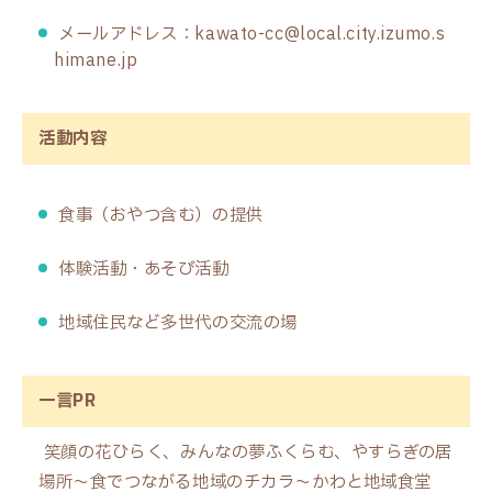
メールアドレス：kawato-cc@local.city.izumo.s
himane.jp
活動内容
食事（おやつ含む）の提供
体験活動・あそび活動
地域住民など多世代の交流の場
一言PR
笑顔の花ひらく、みんなの夢ふくらむ、やすらぎの居
場所～食でつながる地域のチカラ～かわと地域食堂