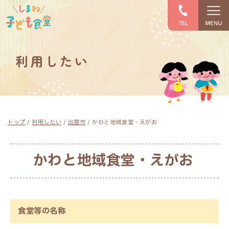
このページの本文へ
利用したい
現
トップ
/
利用したい
/
出雲市
/
かわと地域食堂・えがお
在
の
位
かわと地域食堂・えがお
置：
食堂等の名称