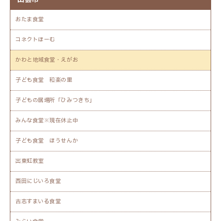
おたま食堂
コネクトほーむ
かわと地域食堂・えがお
子ども食堂 和楽の里
子どもの居場所「ひみつきち」
みんな食堂※現在休止中
子ども食堂 ほうせんか
出東虹教室
西田にじいろ食堂
古志すまいる食堂