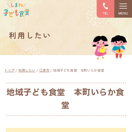
このページの本文へ
利用したい
現
トップ
/
利用したい
/
江津市
/
地域子ども食堂 本町いらか食堂
在
の
位
地域子ども食堂 本町いらか食
置：
堂